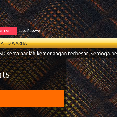
Lupa Password
AFTAR
PAITO WARNA
rta hadiah kemenangan terbesar. Semoga beruntu
ts