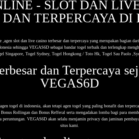
LINE - SLOT DAN LIV
 DAN TERPERCAYA DI 
 ,agen slot dan live casino terbesar dan terpercaya yang merupakan bagian 
ndonesia sehingga VEGAS6D sebagai bandar togel terbaik dan terlengkap mengha
ogel Singapore, Togel Sydney, Togel Hongkong / Toto Hk, Togel Sau Paolo ,Sy
rbesar dan Terpercaya se
VEGAS6D
gen togel di indonesia, akan tetapi agen togel yang paling bonafit dan terpe
onus Rollingan dan Bonus Refferal serta mengadakan lomba bagi para memb
oba peruntungan. VEGAS6D akan selalu menjamin privacy dan jaminan pembay
situs kami.