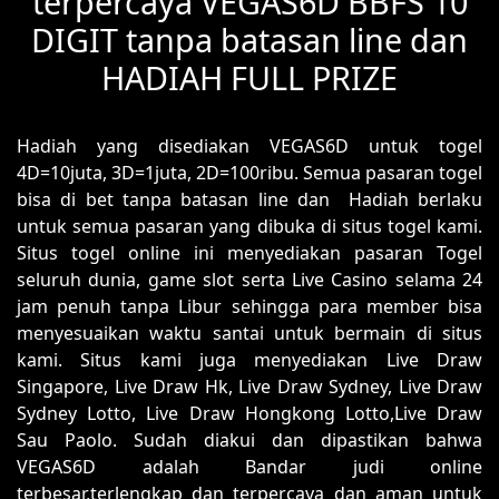
terpercaya VEGAS6D BBFS 10
DIGIT tanpa batasan line dan
HADIAH FULL PRIZE
Hadiah yang disediakan VEGAS6D untuk togel
4D=10juta, 3D=1juta, 2D=100ribu. Semua pasaran togel
bisa di bet tanpa batasan line dan Hadiah berlaku
untuk semua pasaran yang dibuka di situs togel kami.
Situs togel online ini menyediakan pasaran Togel
seluruh dunia, game slot serta Live Casino selama 24
jam penuh tanpa Libur sehingga para member bisa
menyesuaikan waktu santai untuk bermain di situs
kami. Situs kami juga menyediakan Live Draw
Singapore, Live Draw Hk, Live Draw Sydney, Live Draw
Sydney Lotto, Live Draw Hongkong Lotto,Live Draw
Sau Paolo. Sudah diakui dan dipastikan bahwa
VEGAS6D adalah Bandar judi online
terbesar,terlengkap dan terpercaya dan aman untuk