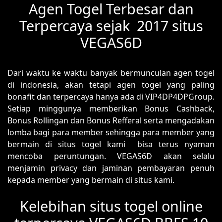
Agen Togel Terbesar dan
Terpercaya sejak 2017 situs
VEGAS6D
Dari waktu ke waktu banyak bermunculan agen togel
di indonesia, akan tetapi agen togel yang paling
bonafit dan terpercaya hanya ada di VIP4DP4DPGroup.
Setiap minggunya memberikan Bonus Cashback,
Bonus Rollingan dan Bonus Refferal serta mengadakan
lomba bagi para member sehingga para member yang
bermain di situs togel kami bisa terus nyaman
mencoba peruntungan. VEGAS6D akan selalu
menjamin privacy dan jaminan pembayaran penuh
kepada member yang bermain di situs kami.
Kelebihan situs togel online